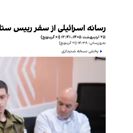
رسانه اسرائیلی از سفر رییس ستاد
۲۵ اردیبهشت ۱۴۰۵، ۱۲:۴۱ (‎+۱ گرینویچ)
به‌روزرسانی: ۱۴:۳۸ (‎+۱ گرینویچ)
پخش نسخه شنیداری