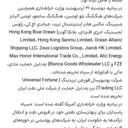
شبکه را فاش کرده بود.
در بیانیه دوشنبه ۲۱ اردیبهشت وزارت خزانه‌داری همچنین
شرکت‌های هنگ‌کنگ بلو اوشین، هنگ‌کنگ سانمو، اوشن آلیانز
شیپینگ، ماکس هانر اینترنشنال ترید، جیاندی اچ کی، زئوس
لجستیک، انرژی اف‌زد‌ای، بلانکا گودز( Hong Kong Blue Ocean
Limited، Hong Kong Sanmu Limited، Ocean Allianz
Shipping LLC، Zeus Logistics Group، Jiandi HK Limited،
Max Honor International Trade Co., Limited، Atic Energy
FZE و Blanca Goods Wholesaler LLC) به‌دلیل حمایت مادی،
مالی یا فناورانه از سپاه تحریم شده‌اند.
شرکت یونیورسال فورچن تریدینگ ( Universal Fortune
Trading LLC) نیز به‌دلیل حمایت از شرکت ملی نفت ایران
تحریم شده است.
در بیانیه وزارت خزانه‌داری آمریکا گفته شده است: «سپاه
پاسداران برای پنهان‌سازی نقش خود در فروش نفت و انتقال
درآمدها به حکومت ایران، به شرکت‌های پوششی در حوزه‌های