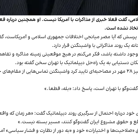
می، گفت فعلا خبری از مذاکرات با آمریکا نیست. او همچنین درباره ف
اتخاذ نشده است.
پاسخ به این پرسش که آیا مصر میانجی اختلافات جمهوری اسلامی و آمریکاس
نه یک روند مذاکراتی با واشینگتن قرار دارد.
ه وجود داشته باشد، فکر می‌کنم در هیچ موقعیتی زمینه مذاکره و تفاه
مکان دستیابی به یک راه‌حل دیپلماتیک با تهران سخن گفته بود.
استیو ویتکاف، نماینده دولت آمریکا در امور خاورمیانه، نیز ۲۸ مهر در مصاحبه‌ای تایید کرد واشی
 گفت‌وگو با تهران است، پاسخ داد: «بله، قطعا.»
 درباره احتمال از سرگیری روند دیپلماتیک گفت: «هر زمان که واقع
فع و حقوق مشروع ایران گفت‌وگو کنند، مسیر بسته نیست.»
بق «صلاحیت‌ها و اختیارات» خود و «به دور از نظارت و فشار سیاسی» آمری