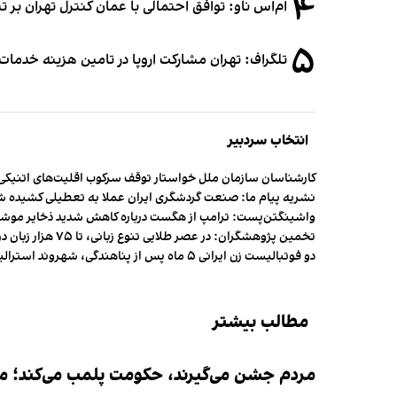
۴
ام‌اس ناو: توافق احتمالی با عمان کنترل تهران بر ت
۵
تلگراف: تهران مشارکت اروپا در تامین هزینه خدمات 
انتخاب سردبیر
کارشناسان سازمان ملل خواستار توقف سرکوب اقلیت‌های اتنیکی 
نشریه پیام ما: صنعت گردشگری ایران عملا به تعطیلی کشیده 
واشینگتن‌پست: ترامپ از هگست درباره کاهش شدید ذخایر مو
تخمین پژوهشگران: در عصر طلایی تنوع زبانی، تا ۷۵ هزار زبان در جهان وجود داشت
دو فوتبالیست زن ایرانی ۵ ماه پس از پناهندگی، شهروند استرالیا شدند
مطالب بیشتر
مردم جشن می‌گیرند، حکومت پلمب می‌کند؛ ممن