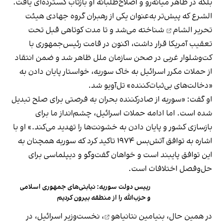
بلکه در ظاهر میانه‌رو و اصلاح‌طلبانه او بازتاب گسترده‌ای یافت.
الشرع که پیش‌تر به‌عنوان یکی از رهبران
گروه جهادی هیئت
تحریر الشام
شناخته می‌شد و تا مدت کوتاهی قبل تحت
تعقیب آمریکا قرار داشت، اکنون در قامت رئیس‌جمهوری با
کت‌وشلوار غربی در صحن سازمان ملل ظاهر شد و ضمن انتقاد
از حملات مکرر اسرائیل به خاک سوریه، خواستار پایان دادن به
«دخالت‌های بی‌ثبات‌کننده» تل‌آویو شد.
او گفت: «سوریه از صادرکننده بحران به فرصتی برای صلح تبدیل
شده است. اما ادامه حملات اسرائیل، چشم‌انداز ما برای
بازسازی کشور و پایان دادن به خشونت‌ها را تهدید می‌کند.» او با
اشاره به توافق آتش‌بس ۱۹۷۴ تاکید کرد که سوریه همچنان به
این توافق پایبند است و خواهان گفت‌وگو و دیپلماسی برای
حل‌وفصل اختلافات است.
رییس دولت سوریه: نیابتی‌های جمهوری اسلامی
و حزب‌الله را از منطقه بیرون کردیم
در همین حال،
بنیامین نتانیاهو
، نخست‌وزیر اسرائیل، در