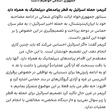
جمهوری اسلامی خواهیم داشت
کریمر: حمله اسرائیل به قطر پیامدهای دیپلماتیک به همراه دارد
سناتور جمهوری‌خواه ایالت داکوتای شمالی در ادامه مصاحبه
خود با ایران‌اینترنشنال، به
حمله اخیر اسرائیل
به مقر سران
حماس در دوحه پرداخت و تصمیم‌گیری در این خصوص را بر
عهده این کشور دانست.
کریمر گفت: «اگر اسرائیل احساس می‌کند که باید چنین کاری
انجام دهد، این تصمیم خودشان است. با این حال، من
معتقدم این اقدام پیامدهای دیپلماتیک به همراه دارد. آنها باید
با دقت بسنجند که آیا [این عملیات] ارزشش را داشت یا نه.»
او به ادامه رایزنی‌ها برای دستیابی به توافقی در خصوص برقراری
آتش‌بس در غزه و آزادی گروگان‌های در بند حماس اشاره کرد و
افزود: «به نظر من باید فعلا بر این موضوع متمرکز بمانیم.»
کریمر در عین حال تاکید کرد تصمیم اسرائیل برای حمله به قطر
را زیر سوال نمی‌برد و «از دیدگاه شخصی»، مخالفتی با انجام این
عملیات ندارد.