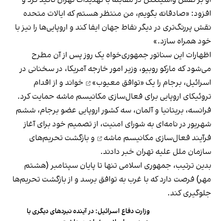
او بر نقش واشینگتن در مقابله با تهدیدات تهران تاکید کرد و
افزود: «صادقانه بگویم، من منتظر هستم که ایالات متحده
نقش پررنگ‌تری در دیگر نقاط جهان ایفا کند و اروپایی‌ها را نیز با
خود همراه سازد.»
اظهارات این سناتور جمهوری‌خواه یک روز پس از آن مطرح
می‌شود که مارکو روبیو، وزیر امور خارجه آمریکا، در سخنانی در
اسرائیل، برجام را یک
«توافق معیوب»
خواند و از اقدام
تروئیکای اروپایی برای فعال‌سازی مکانیسم ماشه حمایت کرد.
فرانسه، بریتانیا و آلمان، سه کشور اروپایی عضو برجام، ششم
شهریور در نامه‌ای به شورای امنیت، از تصمیم خود برای آغاز
فرآیند
فعال‌سازی مکانیسم ماشه
و بازگشت تحریم‌های
سازمان ملل علیه تهران خبر دادند.
بدین ترتیب، جمهوری اسلامی تنها تا پایان سپتامبر (هشتم
مهر) فرصت دارد که با غرب به توافق برسد و از بازگشت تحریم‌ها
جلوگیری کند.
وزارت دفاع اسرائیل: در آینده نبردهای دیگری با