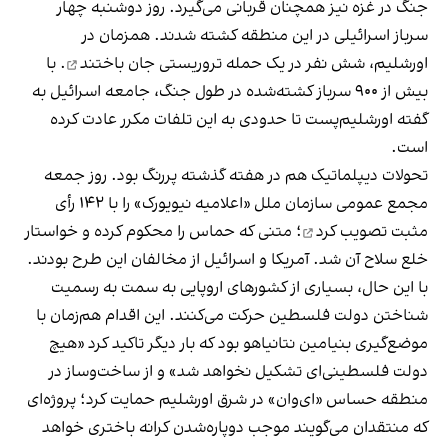
جنگ در غزه نیز همچنان قربانی می‌گیرد. روز دوشنبه چهار
سرباز اسرائیلی در این منطقه کشته شدند. همزمان در
اورشلیم، شش نفر در یک
حمله تروریستی جان باختند
. با
بیش از ۹۰۰ سرباز کشته‌شده در طول جنگ، جامعه اسرائیل به
گفته اورشلیم‌پست تا حدودی به این تلفات مکرر عادت کرده
است.
تحولات دیپلماتیک هم در هفته گذشته پررنگ بود. روز جمعه
مجمع عمومی سازمان ملل «اعلامیه نیویورک» را با ۱۴۲ رأی
مثبت تصویب کرد
؛ متنی که حماس را محکوم کرده و خواستار
خلع سلاح آن شد. آمریکا و اسرائیل از مخالفان این طرح بودند.
با این حال، بسیاری از کشورهای اروپایی به سمت به رسمیت
شناختن دولت فلسطین حرکت می‌کنند. این اقدام هم‌زمان با
موضع‌گیری بنیامین نتانیاهو بود که بار دیگر تاکید کرد «هیچ
دولت فلسطینی‌ای تشکیل نخواهد شد» و از ساخت‌وساز در
منطقه حساس «ای‌وان» در شرق اورشلیم حمایت کرد؛ پروژه‌ای
که منتقدان می‌گویند موجب دوپاره‌شدن کرانه باختری خواهد