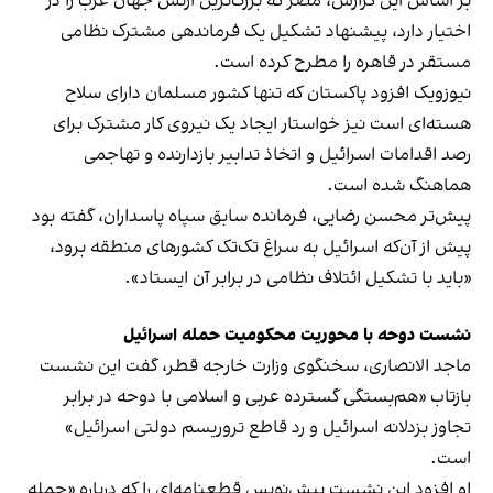
بر اساس این گزارش، مصر که بزرگ‌ترین ارتش جهان عرب را در
اختیار دارد، پیشنهاد تشکیل یک فرماندهی مشترک نظامی
مستقر در قاهره را مطرح کرده است.
نیوزویک افزود پاکستان که تنها کشور مسلمان دارای سلاح
هسته‌ای است نیز خواستار ایجاد یک نیروی کار مشترک برای
رصد اقدامات اسرائیل و اتخاذ تدابیر بازدارنده و تهاجمی
هماهنگ شده است.
پیش‌تر محسن رضایی، فرمانده سابق سپاه پاسداران، گفته بود
پیش از آن‌که اسرائیل به سراغ تک‌تک کشورهای منطقه برود،
«باید با تشکیل ائتلاف نظامی در برابر آن ایستاد».
نشست دوحه با محوریت محکومیت حمله اسرائیل
ماجد الانصاری، سخنگوی وزارت خارجه قطر، گفت این نشست
بازتاب «هم‌بستگی گسترده عربی و اسلامی با دوحه در برابر
تجاوز بزدلانه اسرائیل و رد قاطع تروریسم دولتی اسرائیل»
است.
او افزود این نشست پیش‌نویس قطعنامه‌ای را که درباره «حمله