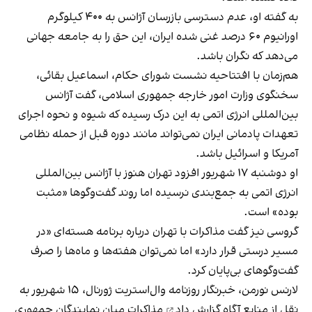
به گفته او، عدم دسترسی بازرسان آژانس به ۴۰۰ کیلوگرم
اورانیوم ۶۰ درصد غنی شده ایران، این حق را به جامعه جهانی
می‌دهد که نگران باشد.
هم‌زمان با افتتاحیه نشست شورای حکام، اسماعیل بقائی،
سخنگوی وزارت امور خارجه جمهوری اسلامی، گفت آژانس
بین‌المللی انرژی اتمی به این درک رسیده که شیوه و نحوه اجرای
تعهدات پادمانی ایران نمی‌تواند مانند دوره قبل از حمله نظامی
آمریکا و اسرائیل باشد.
او دوشنبه ۱۷ شهریور افزود تهران هنوز با آژانس بین‌المللی
انرژی اتمی به جمع‌بندی نرسیده اما روند گفت‌وگوها «مثبت
بوده» است.
گروسی نیز گفت مذاکرات با تهران درباره برنامه هسته‌ای «در
مسیر درستی قرار دارد» اما نمی‌توان هفته‌ها و ماه‌ها را صرف
گفت‌وگوهای بی‌پایان کرد.
لارنس نورمن، خبرنگار روزنامه وال‌استریت ژورنال، ۱۵ شهریور به
نقل از منابع آگاه
گزارش داد
مذاکرات میان نمایندگان جمهوری