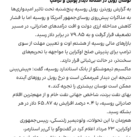
نوسان روبل در آستانه دیدار پوتین و ترامپ
به گزارش رویترز، روبل روسیه پنج‌شنبه تحت تاثیر امیدواری‌ها
به مذاکرات پیش‌روی روسای‌جمهور آمریکا و روسیه اما با فشار
کاهش مداخله ارزی دولت و افت درآمدهای صادراتی، در مسیر
تضعیف قرار گرفت و به ۷۹.۸۵ در برابر دلار رسید.
بازارهای مالی روسیه از هشتم اوت و تعیین مهلت از سوی
ترامپ برای پذیرش صلح اوکراین یا مواجهه با تحریم‌های
سخت‌تر، در حالت بی‌ثباتی قرار دارند.
ماکسیم تیموشنکو از بانک استاندارد روسیه، گفت: «پیش‌بینی
نتیجه این دیدار غیرممکن است و نرخ روبل در روزهای آینده
ممکن است نوسان بیشتری را تجربه کند.»
بهای نفت برنت، شاخص جهانی نفت خام و از مهم‌ترین اقلام
صادراتی روسیه، با ۰.۴ درصد افزایش به ۶۵.۸۷ دلار در هر
بشکه رسید.
هم‌زمان با این تحولات، ولودیمیر زلنسکی، رییس‌جمهوری
اوکراین، ۲۳ مرداد اعلام کرد در گفت‌وگو با کی‌یر استارمر،