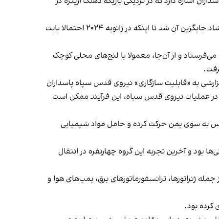
دو کشتی متعلق به سپاه پاسداران اشاره دارد که در نزدیکی باریکه دهلک اریتره در
کشتی اِم‌وی ساویز ششم آوریل ۲۰۲۱ بر اثر اصابت مین دریایی آسیب دید. حدود سه ماه بعد یک کشتی مشابه به نام اِم‌وی بهشاد جایگزین آن شد تا اینکه در ژانویه ۲۰۲۴ احتمالا بابت
‌فرستاد و از آن‌جا، معمولا با لنج‌های محلی کوچک
رفت.
گزارشی به «قابلیت سازگاری» نیروی قدس سپاه پاسداران
ر در عملیات نیروی قدس سپاه، این فرآیند ممکن است
عباس به سوی یمن حرکت کرده و حامل مواد شیمیایی
 توقیف شد حامل ۷۵۰ تُن «سلاح استراتژیک» برای حوثی‌ها بود و آخرین تجربه این گروه چهارنفره در انتقال
له ژنراتورها، ترانسفورماتورهای برق، پمپ‌های هوا و
 کرده بود.