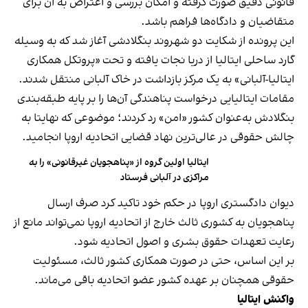
قانونی دقیق صورت گرفته و امکان بررسی و اعتراض به آن برای
متقاضیان و دادگاه‌ها فراهم باشد.
این پرونده از شکایت دو شهروند بنگلادشی آغاز شد که به وسیله
گارد ساحلی ایتالیا از دریا نجات یافته و تحت «پروتکل همکاری
ایتالیا-آلبانی» به یک مرکز بازداشت در خاک آلبانی منتقل شدند.
مقامات ایتالیایی درخواست پناهندگی آن‌ها را بر پایه طبقه‌بندی
بنگلادش به‌عنوان کشور «امن» رد کردند؛ موضوعی که نهایتا به
چالش حقوقی در عالی‌ترین نهاد قضایی اتحادیه اروپا انجامید.
ایتالیا اولین گروه از «پناهجویان غیرقانونی» را به
مراکزی در آلبانی فرستاد
دیوان دادگستری اروپا در حکم خود تاکید کرد صرف ارسال
پناهجویان به کشوری ثالث خارج از اتحادیه اروپا نمی‌تواند مانع از
رعایت تعهدات حقوق بشری و اصول اتحادیه شود.
بر این اساس، حتی در صورت همکاری کشور ثالث، مسئولیت
حقوقی همچنان بر عهده کشور عضو اتحادیه باقی می‌ماند.
واکنش ایتالیا