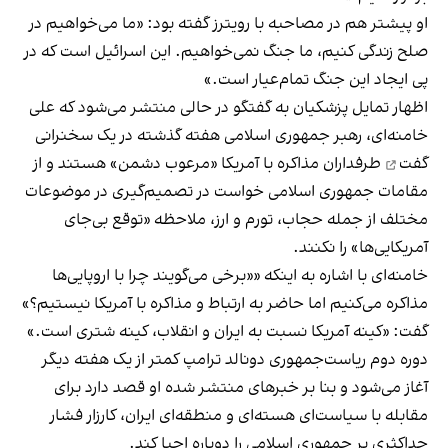
او پیشتر هم در مصاحبه با رویترز گفته بود: «ما می‌خواهیم در
صلح زندگی کنیم، ما جنگ نمی‌خواهیم. این اسرائیل است که در
پی ایجاد این جنگ تمام‌عیار است.»
اظهار تمایل پزشکیان به گفتگو در حالی منتشر می‌شود که علی
خامنه‌ای، رهبر جمهوری اسلامی هفته گذشته در
یک سخنرانی
گفت
طرفداران مذاکره با آمریکا «مرعوب دشمن» هستند و از
مقامات جمهوری اسلامی خواست در تصمیم‌گیری در موضوعات
مختلف از جمله حجاب، تورم و ارز، ملاحظه «توقع بی‌جای
آمریکایی‌ها» را نکنند.
خامنه‌ای با اشاره به اینکه ««برخی می‌گویند چرا با اروپایی‌ها
مذاکره می‌کنیم اما حاضر به ارتباط و مذاکره با آمریکا نیستیم؟»
گفت: «کینه آمریکا نسبت به ایران و انقلاب، کینه شتری است.»
دوره دوم ریاست‌جمهوری دونالد ترامپ کمتر از یک هفته دیگر
آغاز می‌شود و بنا بر خبرهای منتشر شده او قصد دارد برای
مقابله با سیاست‌ای هسته‌ای و منطقه‌ای ایران، کارزار فشار
حداکثری بر جمهوری اسلامی را دوباره احیا کند.