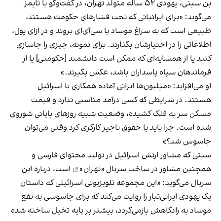
بن سبتی، یهودی ۵۲ ساله متولد تهران، در گفت‌وگو با تایمز
می‌گوید: «برای ایرانیانی که تحت فشارهای حکومت هستند،
طبیعی است که به سراغ موساد یا سی‌آی‌ای بروند و در ازای پول،
اطلاعاتی را در اختیارشان بگذارند. برای نمونه، چیزی را جاسازی
کنند یا از همسایه‌ای که ممکن است دانشمند [حکومتی] یا از
فرماندهان سپاه پاسداران باشد، عکس بگیرند.»
او می‌افزاید: «میلیون‌ها ایرانی آماده همکاری با اسرائیل
هستند. در شرایطی که کسی درآمد مناسبی ندارد و قیمت
مسکن سر به فلک کشیده، وضعیت شبیه روزهای پایانی شوروی
شده‌ است. چرا باید با حقوق ناچیز کارگری کرد وقتی می‌توان
جاسوس شد؟»
سبتی که مشاور ارتش اسرائیل در تولید محتوای فارسی و
همچنین مشاور در ساخت
سریال «تهران»
است، درباره این
سریال می‌گوید: «این مجموعه تلویزیونی اسرائیلی که داستان
یک یهودی ایرانی‌تبار را روایت می‌کند که برای جاسوسی به نفع
موساد به زادگاهش بازمی‌گردد، بیشتر بر پایه تخیل ساخته شده‌