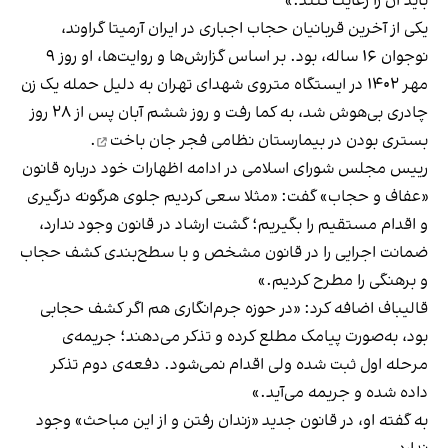
باید آن را رعایت کنند.»
یکی از آخرین قربانیان حجاب اجباری در ایران آرمیتا گراوند،
نوجوان ۱۶ ساله، بود. بر اساس گزارش‌ها و روایت‌ها، او روز ۹
مهر ۱۴۰۲ در ایستگاه متروی شهدای تهران به دلیل حمله یک زن
چادری بی‌هوش شد، به کما رفت و روز ششم آبان پس از ۲۸ روز
بستری بودن در بیمارستان نظامی فجر
جان باخت
.
رییس مجلس شورای اسلامی در ادامه اظهارات خود درباره قانون
«عفاف و حجاب» گفت: «مثلا سعی کردیم جلوی هرگونه درگیری
و اقدام مستقیم را بگیریم؛ گشت ارشاد در قانون وجود ندارد،
ضمانت اجرایی را در قانون مشخص و با سطح‌بندی کشف حجاب
و برهنگی را مطرح کردیم.»
قالیباف اضافه کرد: «در حوزه جرم‌انگاری هم اگر کشف حجابی
بود، به‌صورت پیامک مطلع کرده و تذکر می‌دهند؛ جریمه‌ی
مرحله اول ثبت شده ولی اقدام نمی‌شود. دفعه‌ی دوم تذکر
داده شده و جریمه می‌آید.»
به گفته او، در قانون جدید «زندان رفتن و از این مباحث» وجود