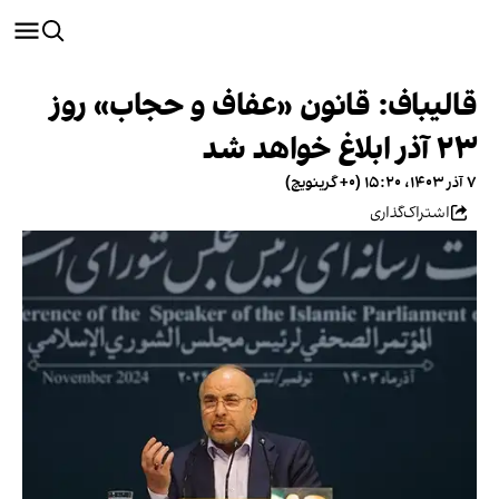
قالیباف: قانون «عفاف و حجاب» روز
۲۳ آذر ابلاغ خواهد شد
۷ آذر ۱۴۰۳، ۱۵:۲۰ (‎+۰ گرینویچ)
اشتراک‌گذاری