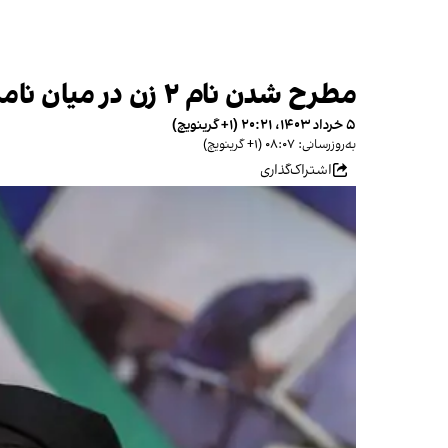
مطرح شدن نام ۲ زن در میان نامزدهای احتمالی انتخابات ریاست‌جمهوری
۵ خرداد ۱۴۰۳، ۲۰:۲۱ (‎+۱ گرینویچ)
به‌روزرسانی: ۰۸:۰۷ (‎+۱ گرینویچ)
اشتراک‌گذاری