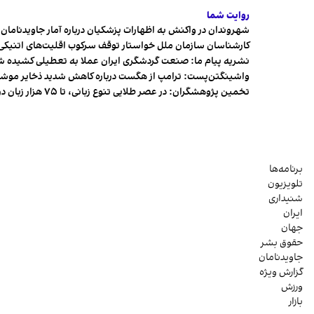
روایت شما
شهروندان در واکنش به اظهارات پزشکیان درباره آمار جاویدنامان، ا
کارشناسان سازمان ملل خواستار توقف سرکوب اقلیت‌های اتنیکی 
نشریه پیام ما: صنعت گردشگری ایران عملا به تعطیلی کشیده 
واشینگتن‌پست: ترامپ از هگست درباره کاهش شدید ذخایر مو
تخمین پژوهشگران: در عصر طلایی تنوع زبانی، تا ۷۵ هزار زبان در جهان وجود داشت
برنامه‌ها
تلویزیون
شنیداری
ایران
جهان
حقوق بشر
جاویدنامان
گزارش ویژه
ورزش
بازار