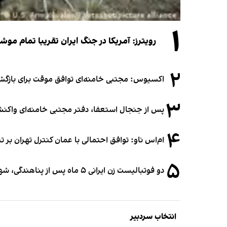
۱
رویترز: آمریکا در جنگ ایران تقریبا تمام موش
۲
اکسیوس: مجتبی خامنه‌ای توافق موقت برای بازگشای
۳
پس از جنجال استعفا، دفتر مجتبی خامنه‌ای واکنش 
۴
ام‌اس ناو: توافق احتمالی با عمان کنترل تهران بر ت
۵
دو فوتبالیست زن ایرانی ۵ ماه پس از پناهندگی، شهروند استرالیا شدند
انتخاب سردبیر