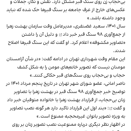
بی‌حجاب زن روی سنگ قبر مشکل دارد. نقش و نگار، جملات و
عکس‌های خارج از عرف جامعه بر سنگ قبرها حک شده که نباید
وجود داشته باشد.»
سال ۱۴۰۱، سعید غضنفری، مدیرعامل وقت سازمان بهشت زهرا
از جمع‌آوری ۹۸ سنگ قبر
خبر داد
و دلیل آن را داشتن
«تصاویر مکشوفه» اعلام کرد. او گفت که این سنگ قبرها اصلاح
شدند.
این مقام وقت شهرداری تهران در ادامه گفت: «در شأن آرامستان
مومنان نیست که تصویر خانم‌های مومن را به شکل کشف
حجاب و بی‌حجاب روی سنگ‌های قبر حکاکی کنند.»
ناصر امانی، عضو شورای شهر تهران در تاریخ پنجم مرداد ۱۴۰۱ در
توضیح خبر جمع‌آوری ۹۸ سنگ قبر در بهشت زهرا با تصاویر
زنان بی‌حجاب، از قرارداد بهشت زهرا با خانواده متوفیان
خبر داد
و گفت
: «بند اول این قرارداد تاکید دارد هر گونه نصب تصاویر
به ویژه تصویر بانوان غیرمحجبه ممنوع است.»
در اظهار نظر دیگری درباره ممنوعیت نصب تصویر زنان بر روی