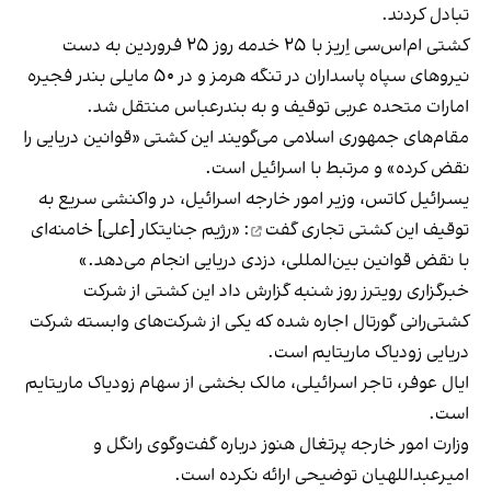
تبادل کردند.
کشتی ام‌اس‌سی اِریز با ۲۵ خدمه روز ۲۵ فروردین
به دست
نیروهای سپاه پاسداران
در تنگه هرمز و در ۵۰ مایلی بندر فجیره
امارات متحده عربی توقیف و به بندرعباس منتقل شد.
مقام‌های جمهوری اسلامی می‌گویند این کشتی «قوانین دریایی را
نقض کرده» و مرتبط با اسرائیل است.
یسرائیل کاتس، وزیر امور خارجه اسرائیل، در واکنشی سریع به
توقیف این کشتی تجاری
گفت
: «رژیم جنایتکار [علی] خامنه‌ای
با نقض قوانین بین‌المللی، دزدی دریایی انجام می‌دهد.»
خبرگزاری رویترز روز شنبه گزارش داد
این کشتی از شرکت
کشتی‌رانی گورتال اجاره شده که یکی از شرکت‌های وابسته شرکت
دریایی زودیاک ماریتایم است.
ایال عوفر، تاجر اسرائیلی، مالک بخشی از سهام زودیاک ماریتایم
است.
وزارت امور خارجه پرتغال هنوز درباره گفت‌وگوی رانگل و
امیرعبداللهیان توضیحی ارائه نکرده است.