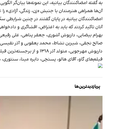
به گفته امضاکنندگان بیانیه، این نمونه‌ها بیان‌گر الگ
آن‌ها همراهی هنرمندان با جنبش «زن، زندگی، آزادی» را
امضاکنندگان بیانیه در پایان گفتند در چنین شرایطی سکو
آنان تاکید کردند که باید به اعتراض، افشاگری و دادخواه
بهرام بیضایی، داریوش آشوری، جعفر پناهی، علی رفیعی، پ
صالح نجفی، شیرین نشاط، محمد یعقوبی و آذر نفیسی 
داریوش مهرجویی، متولد آذر ۱۳۱۸ و از برجسته‌ترین فیلم‌سازان و نویسندگان سینمای ایران بود که به عنوان یکی از چهره‌های جریان موسوم به موج نو از او یاد می‌شود.
فیلم‌های گاو، آقای هالو، پستچی، دایره مینا، سنتوری،‌ ها
پربازدیدترین‌ها