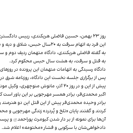
روز ۲۳ بهمن، حسین فاضلی هریکندی، رییس دادگستری استان البرز
این فرد به اتهام سرقت به ۲۰سال حبس، شلاق و دیه و به اتهام ورود به منزل به‌صورت غیرقانونی و تهدید با چاقو به هشت سال حبس و شلاق محکوم شد.
به قتل و سرقت، به هشت سال حبس محکوم کرد.
دادگاه رسیدگی به اتهامات متهمان این پرونده در روزهای ۲۷ و ۲۸ دی در شعبه اول دادگاه کیفری یک استان البرز برگزار شد
پس از برگزاری جلسه نخست این دادگاه، روزنامه شرق
در
پیش از این و در روز ۲۰ آذر، مانوش منوچهری، وکیل مونا مهرجویی، دختر مقتولین این پرونده، به کیفرخواست صادر شده علیه متهمان
اکبر محمدی‌فر، برادر همسر مهرجویی بر این باور است که
برادر وحیده محمدی‌فر پیش از این قتل این دو هنرمند ر
کردند و گفتند پایان «تلخ و پُردرد» زندگی مهرجویی و م
آن‌ها برای نمونه از
بر دار شدن کیومرث پوراحمد
و پرسش‌
دادخواهی‌شان با سرکوبی و فشار «مختومه» اعلام ‌شد.