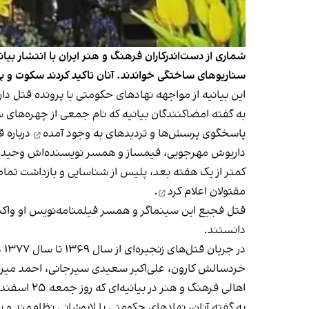
شماری از دست‌اندرکاران فرهنگ و هنر ایران با انتشار ب
سناریوهای ساختگی خواندند. آنان تاکید کردند سکوت و بی
این بیانیه از مواجهه نهادهای حکومتی با
پرونده قتل دا
به گفته امضاکنندگان بیانیه که نام جمعی از چهره‌های 
پاسخگوی
پرسش‌ها و تردیدهای به وجود آمده
درباره 
داریوش مهرجویی، فیمساز و همسر نویسنده‌اش وحیده محمدی‌فر، شامگاه ۲۲ مهر سال جاری در ویل
کمتر از یک هفته بعد، ‌پلیس از شناسایی و بازداشت تما
مقتولان
اعلام کرد
.
قتل فجیع این سینماگر و همسر فیلمنامه‌نویس او
واک
دانستند.
در
خردسالش کارون، علی‌اکبر سعیدی‌ سیرجانی، احمد میرعل
اهالی فرهنگ و هنر در بیانیه‌ای که روز جمعه ۲۵ اسفند منتشر شد دادگاه متهمان پرونده قتل مهرجویی و محمدی‌فر را «نمایشی، بر اساس اقرارهای متزلزل و‌ زیر فشار» خواندند.
به گفته آنان، نهادهای حکومتی با لاپوشانی‌ نظام‌مند و 