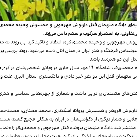
یانیه‌ای دادگاه متهمان قتل داریوش مهرجویی و همسرش وحیده محمدی‌فر 
‌تفاوتی، به استمرار سرکوب و ستم دامن می‌زند.
ریوش مهرجویی و وحیده محمدی‌فر
انتقاد و تاکید کرد این روند نه 
سرشناس فرهنگ و هنر ایران در میان آنان دیده می‌شود، روند بررسی پ
قتل این دو هنرمند باشد.
ای شخصی‌شان در کرج به قتل رسیدند.
می متهمان قتل این دو نفر
خبر داد
و دادگستری استان البرز، علت و
نش‌های متعددی
 جریان قتل‌های زنجیره‌ای از سال ۱۳۶۹ تا سال ۱۳۷۷ داریوش فروهر و همسرش پروانه اسکندری، مح
ایی و شمار دیگری از دگراندیشان در ایران به شکلی فجیع کشته شدند
پیاده‌کردن سناریوهای ساختگی، از یک‌طرف جرم‌ها را بر دوش «ناتوان عده