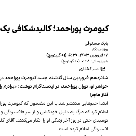
کیومرث پوراحمد؛ کالبدشکافی یک
بابک مستوفی
روزنامه‌نگار
۱۷ فروردین ۱۴۰۳، ۱۶:۳۰ (‎+۱ گرینویچ)
به‌روزرسانی: ۱۰:۴۸ (‎+۰ گرینویچ)
اشتراک‌گذاری
شانزدهم فروردین سال گذشته جسد کیومرث پوراحمد در ویل
خواهر او، توران پوراحمد، در اینستاگرام نوشت: «برادرم ر
آغاز ماجرا
ابتدا خبرهایی منتشر شد با این مضمون که کیومرث پور
اعلام کرد که مرگ به دلیل خودکشی و از سر «افسردگی و
نومیدی حتی در روز آخر زندگی او را انکار می‌کنند. آقای 
افسردگی اعلام کرده است.