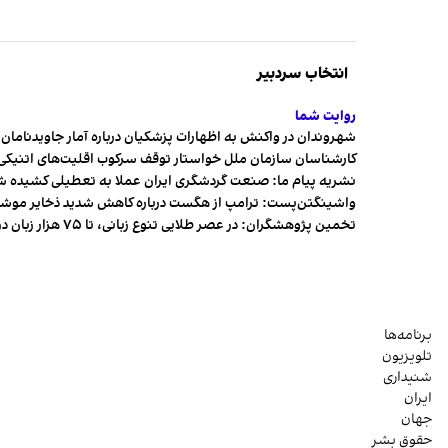
انتخاب سردبیر
روایت شما
شهروندان در واکنش به اظهارات پزشکیان درباره آمار جاویدنامان، ا
کارشناسان سازمان ملل خواستار توقف سرکوب اقلیت‌های اتنیکی 
نشریه پیام ما: صنعت گردشگری ایران عملا به تعطیلی کشیده 
واشینگتن‌پست: ترامپ از هگست درباره کاهش شدید ذخایر مو
تخمین پژوهشگران: در عصر طلایی تنوع زبانی، تا ۷۵ هزار زبان در جهان وجود داشت
برنامه‌ها
تلویزیون
شنیداری
ایران
جهان
حقوق بشر