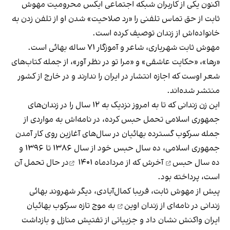
اکنون یکی از کاربران شبکه اجتماعی ایکس محرومیت مهوش
ثابت از حق تماس تلفنی را «رد صلاحیت» شدن او از تلفن زدن به
خانواده‌اش از زندان
توصیف کرده‌ است
.
مهوش ثابت شهریاری، شاعر و آموزگار ۷۱ ساله بهائی است.
«رها»، «حکایت عاشقی» و «مرا تو در نظر آور»، از جمله کتاب‌های
شعر اوست که اجازه انتشار در ایران را ندارند و در خارج از کشور
منتشر شده‌اند.
این زن زندانی که تا به امروز نزدیک به ۱۲ سال را در زندان‌های
جمهوری اسلامی تحمل حبس کرده، در نامه‌اش به مواردی از
جمله سرکوب گسترده بهائیان در سال‌های آغازین روی کار آمدن
جمهوری اسلامی، ده سال حبس خود از سال ۱۳۸۶ تا ۱۳۹۶ و
ده سال حبس
آخرش که از
مردادماه ۱۴۰۱‏
در حال تحمل آن
است، پرداخته بود.
پیش از مهوش ثابت، فریبا کمال‌آبادی، دیگر شهروند بهائی
زندانی در
نامه‌ای از زندان اوین
به موج تازه سرکوب بهائیان
ایران واکنش نشان داد و جزییاتی از تفتیش منازل و بازداشت