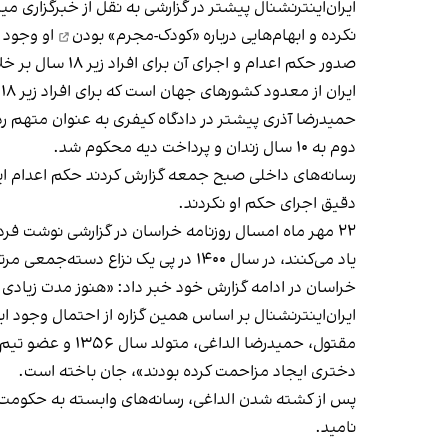
ایران‌اینترنشنال پیشتر در گزارشی به نقل از خبرگزاری م
نکرده و
ابهام‌هایی درباره «کودک‌-مجرم» بودن
او وجود د
صدور حکم اعدام و اجرای آن برای افراد زیر ۱۸ سال بر خلاف استانداردهای بین‌المللی حقوق بشر از جمله کنوانسیون حقوق کودک است که ایران یکی از امضا کنندگان آن است.
ایران از معدود کشورهای جهان است که برای افراد زیر ۱۸ سال حکم اعدام صادر و اجرا می‌کند.
حمیدرضا آذری پیشتر در دادگاه کیفری به عنوان متهم ر
دوم به ۱۰ سال زندان و پرداخت دیه محکوم شد.
رسانه‌های داخلی صبح جمعه گزارش کردند حکم اعدام این 
دقیق اجرای حکم او نکردند.
۲۲ مهر ماه امسال روزنامه خراسان در گزارشی نوشت فر
یاد می‌کنند، در سال ۱۴۰۰ در پی یک نزاع دسته‌جمعی مرتکب قتل شده اما به دلیل اینکه به سن قانونی نرسیده بوده، با قرار تامین کیفری آزاد شده است.
خراسان در ادامه گزارش خود خبر داد: «هنوز مدت زیادی 
ایران‌اینترنشنال بر اساس همین گزاره از احتمال وجود اب
مقتول، حمیدرضا
دختری ایجاد مزاحمت کرده بودند»، جان باخته است.
پس از کشته‌ شدن الداغی، رسانه‌های وابسته به حکومت 
نامید.