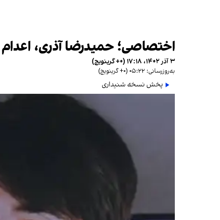
اختصاصی؛ حمیدرضا آذری، اعدام شده در ز
۳ آذر ۱۴۰۲، ۱۷:۱۸ (‎+۰ گرینویچ)
به‌روزرسانی: ۰۵:۲۲ (‎+۰ گرینویچ)
پخش نسخه شنیداری