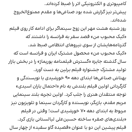
کامپیوتری و الکترونیکی اثر را ضبط کرده‌اند.
پیش‌تر نیز گزارش شده بود صناعی‌ها و مقدم ممنوع‌الخروج
شده‌اند.
روز شنبه هشت مهر این زوج سینماگر برای ادامه کار روی فیلم
«کیک محبوب من» قصد سفر به فرانسه را داشتند که
گذرنامه‌هایشان از سوی نیروهای انتظامی ضبط شد.
«کیک محبوب من» محصول مشترک ایران و فرانسه است که
سال گذشته جایزه «گسترش فیلمنامه یوریماژ» را در بخش بازار
تولید مشترک جشنواره فیلم برلین به دست آورد.
بهتاش صناعی‌ها ابتدای دهه ۹۰ خورشیدی با نویسندگی و
کارگردانی اولین فیلم‌ بلندش به نام «احتمال باران اسیدی»
توجه منتقدان هنری را جلب کرد. اولین تجربه بلند سینمایی
مریم مقدم، بازیگر، نویسنده و کارگردان سینما و تلویزیون نیز
مربوط به ابتدای دهه ۷۰ خورشیدی است؛ وقتی در فیلم
«بلندی‌های صفر» ساخته حسین‌علی لیالستانی بازی کرد.
فیلم پیشین این دو با عنوان «قصیده گاو سفید» از چهار سال