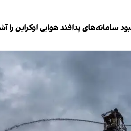
د سامانه‌های پدافند هوایی اوکراین را آشک