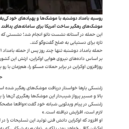
موشک‌های رهگیر ساخت آمریکا برای سامانه‌های پدافند ه
این حمله در آستانه نشست ناتو انجام شد؛ نشستی که قرا
تازه برای دستیابی به صلح گفت‌وگو کند.
حمله بامداد دوشنبه تنها چند روز پس از حمله بامداد ۱۱ تیر روسیه به کی‌یف انجام شد. حمله‌ای که با ۳۱ کشته،
روزافزون اوکراین در برابر حملات مسکو را، هم‌زمان با ر
حم
زلنسکی بارها خواستار دریافت موشک‌های رهگیر شده است؛
بالا و مسیر پرواز شیب‌دار این موشک‌ها رهگیری آن‌ها را 
زلنسکی در پیام ویدئویی شبانه خود گفت:«واقعا مضحک اس
لازم است، افزایش نیافته است.»
او افزود که اوکراین دانش فنی تولید این تسلیحات را در اخت
اوکراین کافی خواهد بود، بلکه می‌توانیم به شرکایی که به 