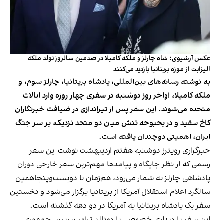
عکس آرشیوی: شاه چارلز و ملکه کامیلا در صدمین سالروز تولد ملکه
الیزابت از موزه بریتانیا بازدید می‌کنند
به نوشته رسانه‌های بین‌المللی، پادشاه بریتانیا، چارلز سوم، و
ملکه کامیلا، اواخر روز دوشنبه در سفری چهار روزه وارد ایالات
متحده می‌شوند. این سفر پس از تیراندازی در ضیافت خبرنگاران
کاخ سفید و در بحبوحه تنش میان دو متحد نزدیک، بر سر جنگ
ایران، اهمیتی دوچندان یافته است.
خبرگزاری رویترز دوشنبه هفتم اردیبهشت نوشت این سفر
رسمی که از نظر جایگاه و پیامدها مهم‌ترین سفر خارجی دوران
پادشاهی چارلز به شمار می‌رود، هم‌زمان با دویست‌وپنجاهمین
سالگرد اعلام استقلال آمریکا از بریتانیا برگزار می‌شود و نخستین
سفر یک پادشاه بریتانیا به آمریکا در دو دهه گذشته است.
این سفر با دیداری خصوصی با دونالد ترامپ، رییس‌جمهوری