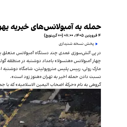
حمله به آمبولانس‌های خیریه یهود
۴ فروردین ۱۴۰۵، ۰۸:۰۰ (‎+۰ گرینویچ)
پخش نسخه شنیداری
در پی آتش‌سوزی عمدی چند دستگاه آمبولانس متعلق به یک
چهار آمبولانس «هتسولا» بامداد دوشنبه در منطقه گول
مارک رولی، رییس پلیس متروپولیتن، شامگاه دوشنبه اعلا
نسبت دادن حمله اخیر به تهران «هنوز زود است».
گروهی به نام «حركة اصحاب الیمین الاسلامیه» که با جم