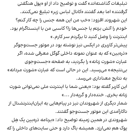
تبلیغات گذاشته‌اند» گفت و توضیح داد از او «پول هنگفتی
گرفتند» اما بعد گفتند «کانال لباس زیر» تبلیغ نمی‌کنند.
این شهروند افزود: «خب من این همه جنس را چه کار کنم؟
خودم را آتش بزنم یا جنس‌ها را؟ کاسبی من با اینستاگرام بود.
اینترنت را وصل کنید تا برگردم سر کارم.»
پیش‌تر کاربری در ایکس نیز نوشته بود در موتور جست‌وجوگر
«ذره‌بین» که به عنوان نمونه داخلی گوگل معرفی شده، اگر
عبارت «شورت زنانه» را بگردید، به صفحه «جست‌وجوی
بی‌نتیجه» می‌رسید. این در حالی است که عبارت «شورت مردانه»
به نتایج معناداری می‌رسد.
این کاربر گفته بود: «یعنی شما با اینترنت ملی نمی‌توانی شورت
زنانه بخری. خنده‌دار و گریه‌دار ...»
شمار دیگری از شهروندان نیز در پیام‌هایی به ایران‌اینترنشنال از
ناکارآمدی این موتور جست‌وجو گفتند.
شهروندی در همین زمینه توضیح داد: «برنامه ذره‌بین یک هِل
پوک هم نمی‌ارزد. همیشه باگ دارد و حتی سایت‌های داخلی را که