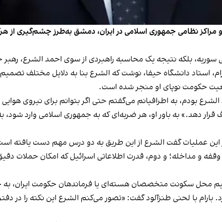
سات هسته‌ای و مراکز نظامی جمهوری اسلامی در ایران، دمشق به‌طرز چشم‌گیری ا
ی سوریه، بلکه نتیجه‌ یک محاسبه راهبردی از سوی احمد الشرع، رهبر 
 بارام، استاد دانشگاه حیفا، نوشت که الشرع بنا به دلایل مختلف تصمیم
یت حکومت نوپای او منجر شده است.
لشرع بودم، به اطرافیانم می‌گفتم حتی اگر بتوانم برای نیروی هوایی ا
دف قرار دهد.» به باور او، هر ضربه‌ای که به جمهوری اسلامی وارد شود
ل در این عملیات گفت الشرع از این طریق به دو درس مهم دست یافته ا
‌ای نزدیک به ۲ هزار کیلومتر، بدون وقفه و مداخله؛ و دوم، قدرت اطلاعاتی اسرائیل که
قیم محل سکونت متخصصان هسته‌ای یا فرماندهان حکومت ایران، به خوب
ارد. بارام با لحنی طنزآلود گفت: «تصور می‌کنم الشرع این نکته را در 