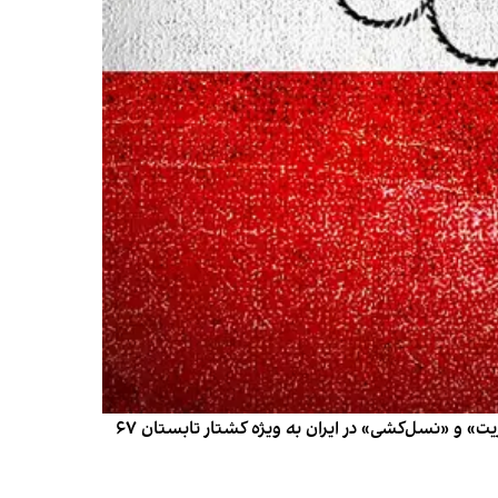
گروهی متشکل از ۳۱۳ کارشناس سازمان ملل، برنده جایزه نوبل و سازمان حقوق‌بشری در نامه‌ای از ۴۵ سال «جنایات علیه بشریت» و «نسل‌کشی» در ایران به ویژه کشتار تابستان ۶۷