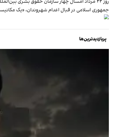
روز ۲۲ مرداد امسال چهار سازمان حقوق بشری بین‌المللی در نامه‌ای به فولکر تورک به اعدام‌های گروهی حدود ۱۰ روز پیش پرداختند و
جمهوری اسلامی در قبال اعدا‌م شهروندان، «یک مکانی
پربازدیدترین‌ها