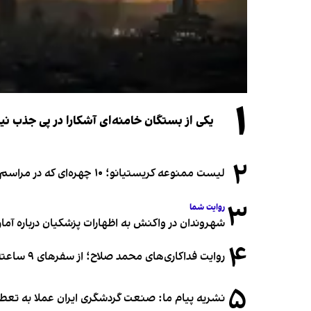
۱
یکی از بستگان خامنه‌ای آشکارا در پی جذب 
۲
لیست ممنوعه کریستیانو؛ ۱۰ چهره‌ای که در مراسم عروسی رونالدو و جورجینا جایی ندارند
۳
روایت شما
شهروندان در واکنش به اظهارات پزشکیان درباره آمار ج
۴
روایت فداکاری‌های محمد صلاح؛ از سفرهای ۹ ساعته تا خوابیدن زیر آسمان قاهره
۵
نشریه پیام ما: صنعت گردشگری ایران عملا به تع