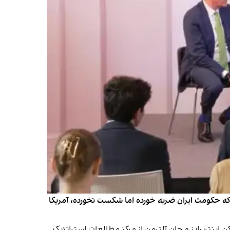
 که حکومت ایران ضربه خورده اما شکست نخورده، آمریکا
اینترپرایز و جان آلترمن از مرکز مطالعات استراتژیک