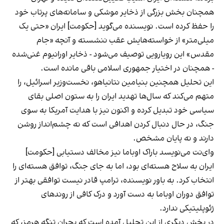
همچنان بخش بزرگی از ذخایر موشکی و سامانه‌های پرتاب خود
را حفظ کرده است. نویسنده می‌گوید [حکومت] ایران «حتی یک
میلی‌متر» از خواسته‌هایش عقب ننشسته و آنچه «جام
مقدس» این رویارویی توصیف می‌شود - ذخایر اورانیوم غنی‌شده
- همچنان در اختیار جمهوری اسلامی باقی مانده است.
این تحلیل همچنین بنیامین نتانیاهو، نخست‌وزیر اسرائیل، را
متهم می‌کند که سال‌ها تهدید ایران را به ستون اصلی بقای
سیاسی خود تبدیل کرده و اکنون نیز با هدایت آمریکا به سوی
جنگ، در حال دنبال کردن اهدافی است که نه چشم‌انداز روشن
دارند و نه پایان مشخص.
وای‌نت می‌نویسد باراک اوباما نیز مخالف دستیابی [حکومت]
ایران به سلاح هسته‌ای بود، اما به جای جنگ، توافق هسته‌ای را
انتخاب کرد. به باور نویسنده، ترامپ قادر نیست توافقی بهتر از
توافق دوران اوباما به دست آورد و درک کافی از روندهای
ژئوپلیتیکی ندارد.
در بخش دیگری از این تحلیل آمده است که بحران تنگه هرمز، که