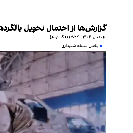
گزارش‌ها از احتمال تحویل بالگردهای تهاجمی «می-۲۸» روسیه
۱۰ بهمن ۱۴۰۴، ۱۷:۴۱ (‎+۰ گرینویچ)
پخش نسخه شنیداری