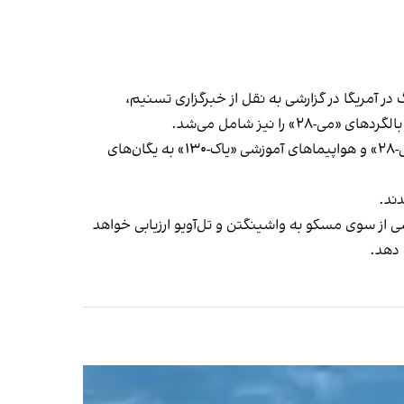
؛ زمانی که یک اندیشکده مطالعات جنگ در آمریگا در گزارشی به نقل از خبرگزاری تسنیم،
 نیز شامل می‌شد.
آبان ۱۴۰۲ نیز معاون وقت وزیر دفاع جمهوری اسلامی اعلام کرد برنامه‌هایی برای ورود جنگنده‌های «سوخو-۳۵»، بالگردهای «می-۲۸» و هواپیماهای آموزشی «یاک-۱۳۰» به یگان‌های
ی از سوی مسکو به واشینگتن و تل‌آویو ارزیابی خواهد
 دهد.