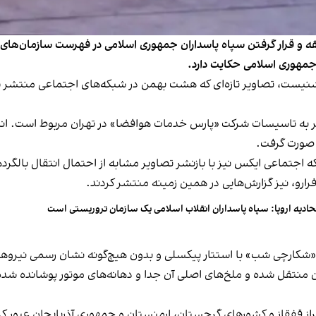
و قرار گرفتن سپاه پاسداران جمهوری اسلامی در فهرست سازمان‌های ترو
ویر به تاسیسات شرکت «پارس خدمات هوافضا» در تهران مربوط است. انتش
رارو، نیز گزارش‌هایی در همین زمینه منتشر کردند.
حادیه اروپا: سپاه پاسداران انقلاب اسلامی یک سازمان‌ تروریستی است
الگرد «می-۲۸ ان‌ای» موسوم به «شکارچی شب» با استتار پیکسلی و بدون هیچ‌گونه نشان 
 منتقل شده و ملخ‌های اصلی آن جدا و دهانه‌های موتور پوشانده شده‌ا
راز قفقاز و کشورهای گرجستان، ارمنستان و جمهوری آذربایجان عبور کرده‌