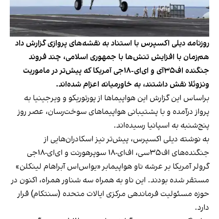
روزنامه دیلی اکسپرس با استناد به نقشه‌های پروازی گزارش داد
هم‌زمان با افزایش تنش‌ها با جمهوری اسلامی، چند فروند
جنگنده اف‌۳۵آی و ای‌ای-۱۸جی آمریکا که پیش‌تر در ماموریت
ونزوئلا نقش داشتند، به خاورمیانه اعزام شده‌اند.
براساس این گزارش این هواپیماها از پورتوریکو و ویرجینیا به
پرواز درآمده و با پشتیبانی هواپیماهای سوخت‌رسان، عصر روز
پنج‌شنبه به اسپانیا رسیده‌اند.
به نوشته دیلی اکسپرس، پیش‌تر نیز اسکادران‌هایی از
جنگنده‌های اف‌۳۵سی، اف‌ای-۱۸ سوپرهورنت و ای‌ای-۱۸جی
گرولر آمریکا بر عرشه ناو هواپیمابر «یو‌اس‌اس آبراهام لینکلن»
مستقر شده بودند. این ناو به همراه سه شناور همراه، اکنون در
حوزه مسئولیت فرماندهی مرکزی ایالات متحده (سنتکام) قرار
دارد.