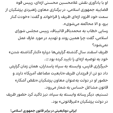
او با یادآوری نقش غلامحسین محسنی اژه‌ای، رییس قوه
قضاییه جمهوری اسلامی، در برکناری معاون راهبردی پزشکیان از
سمت خود افزود اژه‌ای ظریف را فراخواند و‌ گفت: «خودت کنار
برو، و الا محاکمه‌ می‌شوی».
رسایی خطاب به محمدباقر قالیباف، رییس مجلس شورای
اسلامی، گفت چرا همین روند و تهدید در مورد عارف عمل
نمی‌شود؟
ظریف اسفند سال گذشته گزارش‌ها درباره «کنار گذاشته شدن»
خود به توصیه اژه‌ای را
تایید کرده بود
.
خبرگزاری‌ فارس، وابسته به سپاه پاسداران، همان زمان گزارش
داد دو تن از فرزندان ظریف «تابعیت مضاعف آمریکا» دارند و
حضور او در دولت به‌عنوان معاون پزشکیان «نقض آشکار»
قانون مشاغل حساس به شمار می‌رود.
تسنیم، دیگر رسانه وابسته به سپاه، نیز تاکید کرد حضور ظریف
در دولت پزشکیان «غیرقانونی» بود.
ایرانی دوتابعیتی در برابر قانون جمهوری اسلامی؛