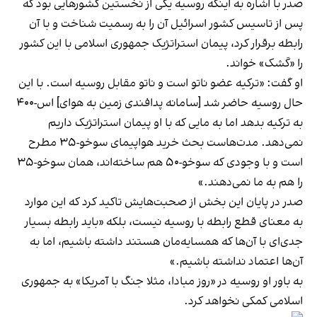
صدر با اشاره به اینکه روسیه یکی از نخستین کشورهایی بود که
پس از تاسیس کشور اسرائیل آن را به رسمیت شناخت و با آن
رابطه برقرار کرد، پیمان استراتژیک جمهوری اسلامی با این کشور
را «کَشک» خواند.
او گفت: «ترکیه عضو ناتو است و ناتو مقابل روسیه است. با این
حال روسیه حاضر شد [سامانه پدافندی زمین به هوای] اس-۴۰۰
به ترکیه بدهد اما به مایی که با او پیمان استراتژیک داریم
نمی‌دهد. مدت‌هاست بحث خرید هواپیمای سوخو-۳۵ مطرح
است و با وجودی که سوخو-۵۰ هم ساخته‌اند، همان سوخو-۳۵
را هم به ما نمی‌دهند.»
صدر در پایان این بخش از صحبت‌هایش تاکید کرد که این موارد
به معنای قطع رابطه با روسیه نیست، بلکه «باید رابطه بسیار
جدی‌ای با آن‌ها که همسایه‌مان هستند داشته باشیم، اما به
آن‌ها اعتماد نداشته باشیم.»
به باور او روسیه در «روز مبادا، مثلا جنگ با آمریکا» به جمهوری
اسلامی کمکی نخواهد کرد.