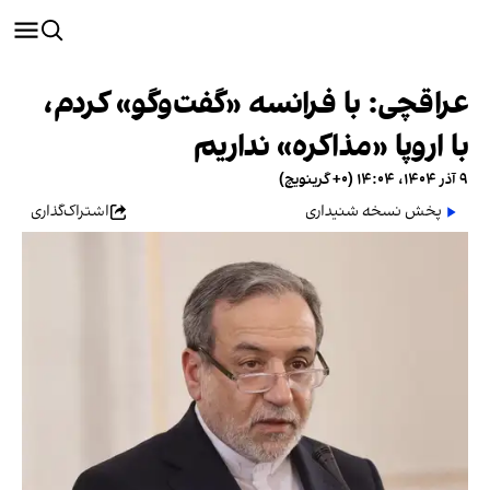
عراقچی: با فرانسه «گفت‌وگو» کردم،
با اروپا «مذاکره» نداریم
۹ آذر ۱۴۰۴، ۱۴:۰۴ (‎+۰ گرینویچ)
پخش نسخه شنیداری
اشتراک‌گذاری