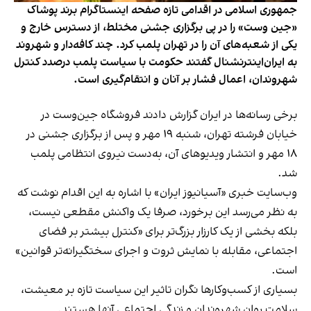
جمهوری اسلامی در اقدامی تازه صفحه اینستاگرام برند پوشاک
«جین وست» را در پی برگزاری جشنی مختلط، از دسترس خارج و
یکی از شعبه‌های آن را در تهران پلمب کرد. چند کافه‌‌دار و شهروند
به ایران‌اینترنشنال گفتند حکومت با سیاست پلمب درصدد کنترل
شهروندان، اعمال فشار بر آنان و انتقام‌گیری است.
برخی رسانه‌ها در ایران گزارش دادند فروشگاه جین‌وست در
خیابان فرشته تهران، شنبه ۱۹ مهر و پس از برگزاری جشنی در
۱۸ مهر و انتشار ویدیوهای آن، به‌دست نیروی انتظامی پلمب
شد.
وب‌سایت خبری «آسیانیوز ایران» با اشاره به این اقدام نوشت که
به نظر می‌رسد این برخورد، صرفا یک واکنش مقطعی نیست،
بلکه بخشی از یک کارزار بزرگ‌تر برای «کنترل بیشتر بر فضای
اجتماعی، مقابله با نمایش ثروت و اجرای سختگیرانه‌تر قوانین»
است.
بسیاری از کسب‌وکارها نگران تاثیر این سیاست‌ تازه بر معیشت،
سلامت روان شهروندان و زندگی اجتماعی آنها هستند.