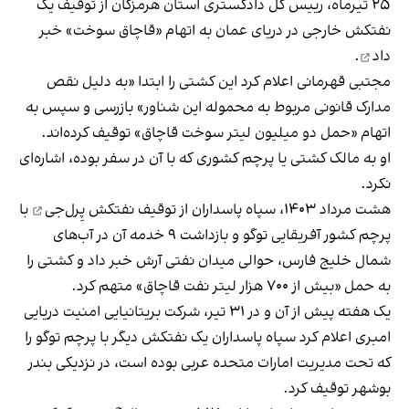
۲۵ تیر‌ماه، رییس کل دادگستری استان هرمزگان از توقیف یک
نفتکش خارجی در دریای عمان به اتهام «قاچاق سوخت»
خبر
داد
.
مجتبی قهرمانی اعلام کرد این کشتی را ابتدا «به دلیل نقص
مدارک قانونی مربوط به محموله این شناور» بازرسی و سپس به
اتهام «حمل دو میلیون لیتر سوخت قاچاق» توقیف کرده‌اند.
او به مالک کشتی یا پرچم کشوری که با آن در سفر بوده، اشاره‌ای
نکرد.
هشت مرداد ۱۴۰۳، سپاه پاسداران از
توقیف نفتکش پِرل‌جی
با
پرچم کشور آفریقایی توگو و بازداشت ۹ خدمه آن در آب‌های
شمال خلیج فارس، حوالی میدان نفتی آرش خبر داد و کشتی را
به حمل «بیش از ۷۰۰ هزار لیتر نفت قاچاق» متهم کرد.
یک هفته پیش از آن و در ۳۱ تیر، شرکت بریتانیایی امنیت دریایی
امبری اعلام کرد سپاه پاسداران یک نفتکش دیگر با پرچم توگو را
که تحت مدیریت امارات متحده عربی بوده است، در نزدیکی بندر
بوشهر توقیف کرد.