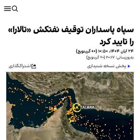
سپاه پاسداران توقیف نفتکش «تالارا»
را تایید کرد
۲۴ آبان ۱۴۰۴، ۱۰:۵۰ (‎+۰ گرینویچ)
به‌روزرسانی: ۲۰:۱۷ (‎+۰ گرینویچ)
پخش نسخه شنیداری
اشتراک‌گذاری