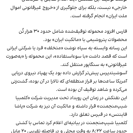
خارجی» نیست، بلکه برای جلوگیری از «خروج غیرقانونی اموال
ملت ایران» انجام گرفته است.
فارس افزود محموله توقیف‌شده شامل حدود ۳۰ هزار تُن
محصولات پتروشیمی با «مالکیت ایران» بود.
این رسانه وابسته به سپاه نوشت «متخلف» فرد یا شرکتی ایرانی
است که قصد داشت «با سوءاستفاده»، این محموله را «به‌صورت
غیرقانونی» به سنگاپور منتقل کند.
آسوشیتدپرس پیش‌تر گزارش داده بود یک پهپاد نیروی دریایی
آمریکا ساعت‌ها بر فراز منطقه‌ای که تالارا در آن بوده، گشت‌زنی
می‌کرده و شاهد توقیف آن بوده است.
‏این نفتکش در زمان این رویداد تحت مدیریت شرکت «کلمبیا
شیپ‌منجمنت» قرار داشته و مالکیت آن نیز به شرکت «پاشا
فایننس» در قبرس تعلق دارد.
‏کلمبیا شیپ‌منجمنت در بیانیه‌ای اعلام کرد تماس با کشتی
حدود ساعت ۸:۲۲ به وقت محلی و در فاصله تقریبی ۲۰ مایل