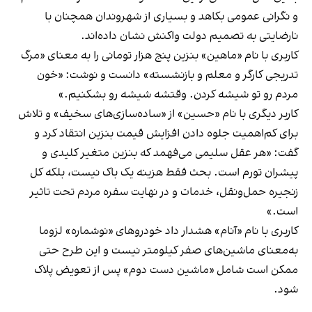
و نگرانی عمومی بکاهد و بسیاری از شهروندان همچنان با
نارضایتی به تصمیم دولت واکنش نشان داده‌اند.
کاربری با نام «ماهین» بنزین پنج هزار تومانی را به معنای «مرگ
تدریجی کارگر و معلم و بازنشسته» دانست و
نوشت
: «خون
مردم رو تو شیشه کردن. وقتشه شیشه رو بشکنیم.»
کاربر دیگری با نام «حسین» از «ساده‌سازی‌های سخیف» و تلاش
برای کم‌اهمیت جلوه دادن افزایش قیمت بنزین انتقاد کرد و
گفت
: «هر عقل سلیمی می‌فهمد که بنزین متغیر کلیدی و
پیشران تورم است. بحث فقط هزینه یک باک نیست، بلکه کل
زنجیره حمل‌ونقل، خدمات و در نهایت سفره مردم تحت‌ تاثیر
است.»
کاربری با نام «آنام»
هشدار داد
خودروهای «نوشماره» لزوما
به‌معنای ماشین‌های صفر کیلومتر نیست و این طرح حتی
ممکن است شامل «ماشین دست دوم» پس از تعویض پلاک
شود.