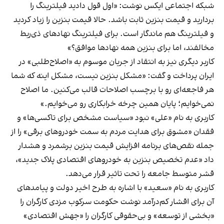
شبکه اجتماعی ایکس
نوشت
: «اول قول دادید فیلترینگ را
بردارید و قیمت بنزین ثابت باشد. حالا قیمت بنزین را زیاد کردید
و فیلترینگ هم ماندگار است. برای فیلترینگ نهادهای ذی‌ربط
مخالفند، اما برای بنزین همه نهادها موافق؟»
کاربر دیگری نیز به انتقاد از جریان موسوم به «اصلاح‌طلبی» در
ایران پرداخت و
گفت
: «مشکل بنزین نیست، مشکل اینه که شما
هر فاجعه‌ای رو با برچسب اصلاحات قالب می‌کنین. ما اصلاح
نمی‌خوایم؛ پایان همین چرخه‌ خرابکاری رو می‌خوایم.»
کاربری به نام «علی» نبود «سیاست مشخص برای تاکسی‌ها» و
فقدان «مشوق برای هدایت مردم به سمت خودروهای برقی» را از
جمله نقص‌های برنامه افزایش قیمت بنزین برشمرد و
هشدار
داد
«عدم تخصیص بنزین به خودروهای اقتصادی پلاک جدید»،
قشر متوسط جامعه را تحت تاثیر قرار می‌دهد.
کاربری به نام «سعید» با اشاره به طرح اخیر دولت و پیامدهای
آن برای اقشار کم‌درآمد
نوشت
حکومت سرکوب مزدی کارگران را
«بخشی از توسعه» و بی‌حقوقی کارگران را «جهش اقتصادی»