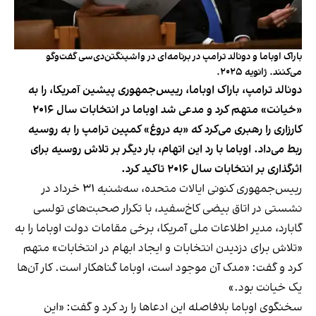
باراک اوباما و دونالد ترامپ در برنامه‌ای در واشینگتن‌دی‌سی گفت‌وگو
می‌کنند. ژانویه ۲۰۲۵.
دونالد ترامپ، باراک اوباما، رییس‌جمهوری پیشین آمریکا، را به
«خیانت» متهم کرد و مدعی شد اوباما در انتخابات سال ۲۰۱۶
کارزاری را رهبری می‌کرد که «به دروغ» کمپین ترامپ را به روسیه
ربط می‌داد. اوباما با رد این اتهام، بار دیگر بر تلاش روسیه برای
اثرگذاری بر انتخابات سال ۲۰۱۶ تاکید کرد.
رییس‌جمهوری کنونی ایالات متحده، سه‌شنبه ۳۱ خرداد در
نشستی در اتاق بیضی کاخ‌سفید، با تکرار صحبت‌های تولسی
گابارد، مدیر اطلاعات ملی آمریکا، برخی مقامات دولت اوباما را به
«تلاش برای دزدیدن انتخابات و ایجاد ابهام در انتخابات» متهم
کرد و گفت: «مدک آن موجود است، اوباما گناهکار است. کار آن‌ها
یک خیانت بود.»
سخنگوی اوباما بلافاصله این ادعاها را رد کرد و گفت: «این