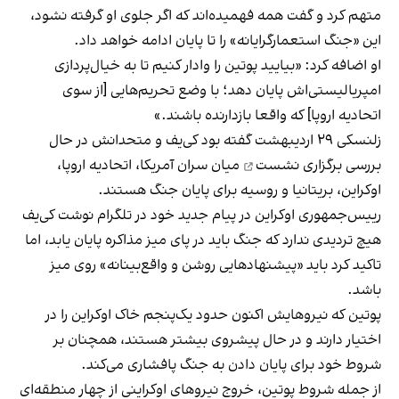
متهم کرد و گفت همه فهمیده‌اند که اگر جلوی او گرفته نشود،
این «جنگ استعمارگرایانه» را تا پایان ادامه خواهد داد.
او اضافه کرد: «بیایید پوتین را وادار کنیم تا به خیال‌پردازی
امپریالیستی‌اش پایان دهد؛ با وضع تحریم‌هایی [از سوی
اتحادیه اروپا] که واقعا بازدارنده باشند.»
زلنسکی ۲۹ اردیبهشت گفته بود کی‌یف و متحدانش در حال
بررسی برگزاری نشست
میان سران آمریکا، اتحادیه اروپا،
اوکراین، بریتانیا و روسیه برای پایان جنگ هستند.
رییس‌جمهوری اوکراین در پیام جدید خود در تلگرام نوشت کی‌یف
هیچ تردیدی ندارد که جنگ باید در پای میز مذاکره پایان یابد، اما
تاکید کرد باید «پیشنهادهایی روشن و واقع‌بینانه» روی میز
باشد.
پوتین که نیروهایش اکنون حدود یک‌پنجم خاک اوکراین را در
اختیار دارند و در حال پیشروی بیشتر هستند، همچنان بر
شروط خود برای پایان دادن به جنگ پافشاری می‌کند.
از جمله شروط پوتین، خروج نیروهای اوکراینی از چهار منطقه‌ای