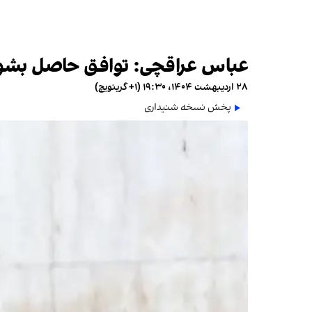
عباس عراقچی: توافق حاصل بشود 
۲۸ اردیبهشت ۱۴۰۴، ۱۹:۳۰ (‎+۱ گرینویچ)
پخش نسخه شنیداری