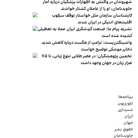
شهروندان در واکنش به اظهارات پزشکیان درباره آمار
جاویدنامان، او را از عاملان کشتار خواندند
کارشناسان سازمان ملل خواستار توقف سرکوب
اقلیت‌های اتنیکی در ایران شدند
نشریه پیام ما: صنعت گردشگری ایران عملا به تعطیلی
کشیده شده است
واشینگتن‌پست: ترامپ از هگست درباره کاهش شدید
ذخایر موشکی توضیح خواست
تخمین پژوهشگران: در عصر طلایی تنوع زبانی، تا ۷۵
هزار زبان در جهان وجود داشت
برنامه‌ها
تلویزیون
شنیداری
ایران
جهان
حقوق بشر
جاویدنامان