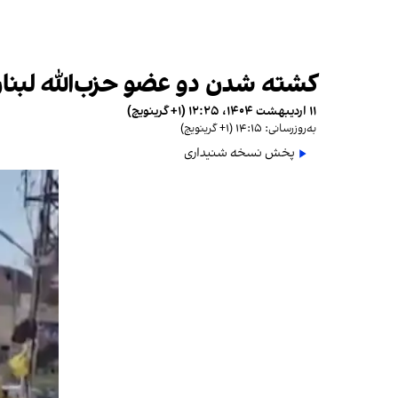
کشته شدن دو عضو حزب‌الله لبنان
۱۱ اردیبهشت ۱۴۰۴، ۱۲:۲۵ (‎+۱ گرینویچ)
به‌روزرسانی: ۱۴:۱۵ (‎+۱ گرینویچ)
پخش نسخه شنیداری