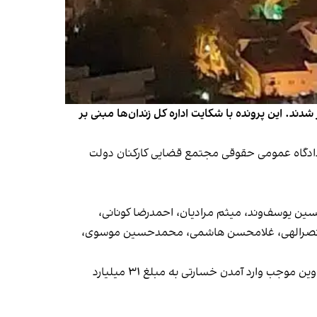
ند. این پرونده با شکایت اداره کل زندان‌ها مبنی بر
حقوق بشری هرانا یک‌شنبه پنجم اسفند خبر داد این افراد بر اساس ابلاغیه‌ای که اخیرا صادر شده است، به شعبه ۵۴ دادگاه عمومی حقوقی مجتمع قضایی کارکنان دولت
ین یوسف‌وند، میثم مرادیان، احمدرضا کونانی،
جلال نصرالهی، غلامحسن هاشمی، محمدحسین موسوی،
در آبان‌ماه، ۴۴ متهم در خصوص این بخش از پرونده به دادگاه احضار شدند. طبق اعلام اداره کل زندان‌ها، آتش‌سوزی در زندان اوین موجب وارد آمدن خسارتی به مبلغ ۳۱ میلیارد