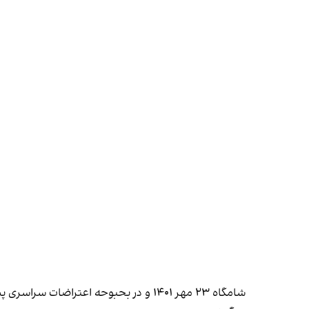
شامگاه ۲۳ مهر ۱۴۰۱ و در بحبوحه اعتراضات سراسری پس از قتل حکومتی مهسا ژینا امینی، بخشی از زندان اوین آتش گرفت و به دنبال آن، صدای تیراندازی تا ساعت‌ها از درون زندان