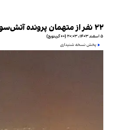
۲۲ نفر از متهمان پرونده آتش‌سوزی زندان اوین محاکمه خواهند شد
۵ اسفند ۱۴۰۳، ۲۰:۰۳ (‎+۰ گرینویچ)
پخش نسخه شنیداری