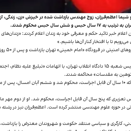
و شیما اعظم‌فرزان، زوج مهندس بازداشت شده در خیزش «زن، زندگی، آزا
علام خبر تائید حکم و معرفی خود به زندان اعلام کردند: «زندان‌های ما 
ی‌رویم تا با افتخار کنار آن‌ها باشیم.»
سرایی و هم
این افراد مدتی بعد از سوی قاضی ابوالقاسم صلواتی، رییس شعبه ۱۵ دادگاه انقلاب تهران، ب
و توهین به مقدسات» محاکمه شدند.
سرابی با حکم دادگاه مجموعا به ۱۷ سال حبس تعزیری که ۱۰ سال آن قابل اجراست، محکوم شد و 
عزیری که پنج سال آن قابل اجراست، محکوم شد. او از دوم مهر ماه د
اتی در حوزه علوم مهندسی منتشر کرده است. اعظم‌فرزان نیز در رشته
مدنی، کارگری و سیاسی منتقد حکومت و شهروندان معترض را بازداشت، 