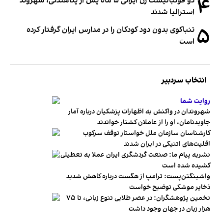
۴
دو فوتبالیست زن ایرانی ۵ ماه پس از پناهندگی، شهروند
استرالیا شدند
۵
تنباکوی بدون دود کودکان را در مدارس ایران گرفتار کرده
است
انتخاب سردبیر
روایت شما
شهروندان در واکنش به اظهارات پزشکیان درباره آمار
جاویدنامان، او را از عاملان کشتار خواندند
کارشناسان سازمان ملل خواستار توقف سرکوب
اقلیت‌های اتنیکی در ایران شدند
نشریه پیام ما: صنعت گردشگری ایران عملا به تعطیلی
کشیده شده است
واشینگتن‌پست: ترامپ از هگست درباره کاهش شدید
ذخایر موشکی توضیح خواست
تخمین پژوهشگران: در عصر طلایی تنوع زبانی، تا ۷۵
هزار زبان در جهان وجود داشت