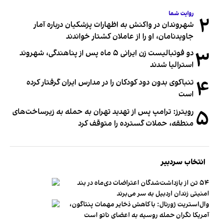
روایت شما
۲
شهروندان در واکنش به اظهارات پزشکیان درباره آمار
جاویدنامان، او را از عاملان کشتار خواندند
۳
دو فوتبالیست زن ایرانی ۵ ماه پس از پناهندگی، شهروند
استرالیا شدند
۴
تنباکوی بدون دود کودکان را در مدارس ایران گرفتار کرده
است
۵
رویترز: ترامپ پس از تهدید تهران به حمله به زیرساخت‌های
منطقه، حملات گسترده را متوقف کرد
انتخاب سردبیر
۵۴ تن از بازداشت‌شدگان اعتراضات دی‌ماه در بند
امنیتی زندان اردبیل به سر می‌برند
وال‌استریت ژورنال: با کاهش ذخایر مهمات پنتاگون،
آمریکا نگران حمله روسیه به اعضای ناتو‌ است