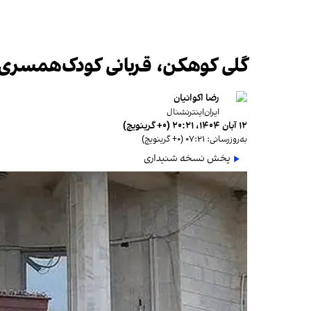
گلی کوهکن، قربانی کودک‌همسری
رضا اکوانیان
ایران‌اینترنشنال
۱۲ آبان ۱۴۰۴، ۲۰:۲۱ (‎+۰ گرینویچ)
به‌روزرسانی: ۰۷:۲۱ (‎+۰ گرینویچ)
پخش نسخه شنیداری