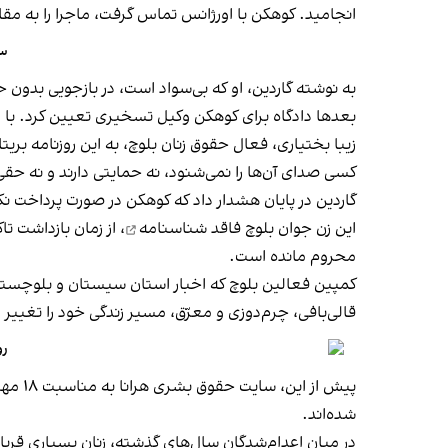
انجامید. کوهکن با اورژانس تماس گرفت، ماجرا را به مقا
سا
به‌ نوشته گاردین، او که بی‌سواد است، در بازجویی بدون 
بعدها دادگاه برای کوهکن وکیل تسخیری تعیین کرد. با و
زیبا بختیاری، فعال حقوق زنان بلوچ، به این روزنامه بر
کسی صدای آن‌ها را نمی‌شنود، نه حمایتی دارند و نه حقی ب
گاردین در پایان هشدار داد که کوهکن در صورت پرداخت نکردن مبلغ ۱۰ میلیارد تومان (حدود ۸۰ هزار پوند) تا آذرماه، با خطر اجرا
این زن جوان بلوچ
فاقد شناسنامه
، از زمان بازداشت تا
محروم مانده است.
کمپین فعالین بلوچ که اخبار استان سیستان و بلوچست
قالی‌بافی، چرم‌دوزی و معرّق، مسیر زندگی خود را تغییر 
روز
شده‌اند.
در میان اعدام‌شدگان سال‌های گذشته، زنان بسیاری قربان