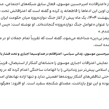
ز «اعترافات» امیرحسین موسوی، فعال سابق شبکه‌های اجتماعی، منتش
ان اوین این ادعاها را قاطعانه رد کرده و گفته است که اعترافاتش تح
 شدم.»
مز بی‌دین» شناخته می‌شود، گفته است که تقریباً تمام جملات او در م
شده است.
یرحسین موسوی، زندانی سیاسی: اعترافاتم در صداوسیما اجباری و تحت فشار باز
مایش اعترافات اجباری موسوی را «نشانه‌ای آشکار از استیصال، فریبک
امی پیش‌تر نیز زندانیانی را با اتهامات ساختگی اعدام کرده که در زم
ی تناقض‌های آشکار پرونده‌ها اهمیتی ندارد و تنها اراده نهادهای ام
 ۱۴۸ روز در سلول انفرادی بوده و این نوع بازداشت، مصداق شکنجه سفید است. او افزو