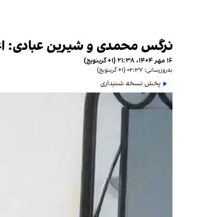
نرگس محمدی و شیرین عبادی: اعت
۱۶ مهر ۱۴۰۴، ۲۱:۳۸ (‎+۱ گرینویچ)
به‌روزرسانی: ۰۲:۳۷ (‎+۱ گرینویچ)
پخش نسخه شنیداری